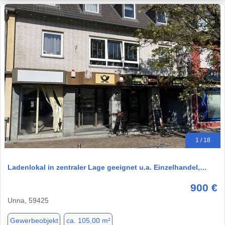
1 / 18
Ladenlokal in zentraler Lage geeignet u.a. Einzelhandel,…
900 €
Unna, 59425
Gewerbeobjekt
ca. 105,00 m²