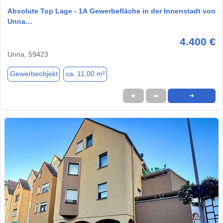
Absolute Top Lage - 1A Gewerbefläche in der Innenstadt von
Unna…
4.400 €
Unna, 59423
Gewerbeobjekt
ca. 11,00 m²
★
➦
➜