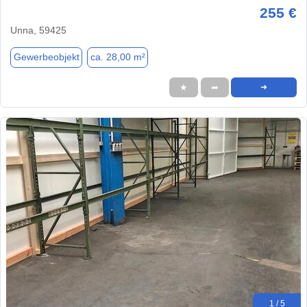
255 €
Unna, 59425
Gewerbeobjekt
ca. 28,00 m²
★
➦
➜
1 / 5