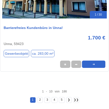
1 / 30
Barrierefreies Kundenbüro in Unna!
1.700 €
Unna, 59423
Gewerbeobjekt
ca. 283,00 m²
★
➦
➜
1 - 10 von 186
1
2
3
4
5
❯
❯❯