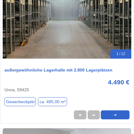
1 / 12
außergewöhnliche Lagerhalle mit 2.800 Lagerplätzen
4.490 €
Unna, 59425
Gewerbeobjekt
ca. 485,00 m²
★
➦
➜