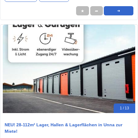
★
➦
➜
1 / 13
NEU! 28-112m² Lager, Hallen & Lagerflächen in Unna zur
Miete!