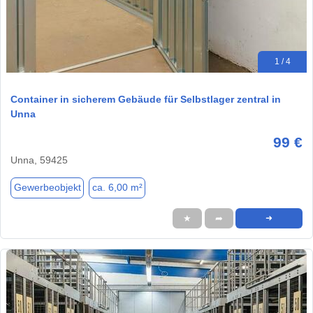
1 / 4
Container in sicherem Gebäude für Selbstlager zentral in
Unna
99 €
Unna, 59425
Gewerbeobjekt
ca. 6,00 m²
★
➦
➜