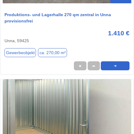
Produktions- und Lagerhalle 270 qm zentral in Unna
provisionsfrei
1.410 €
Unna, 59425
Gewerbeobjekt
ca. 270,00 m²
★
➦
➜