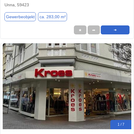
Unna, 59423
Gewerbeobjekt
ca. 283,00 m²
★
➦
➜
1 / 7