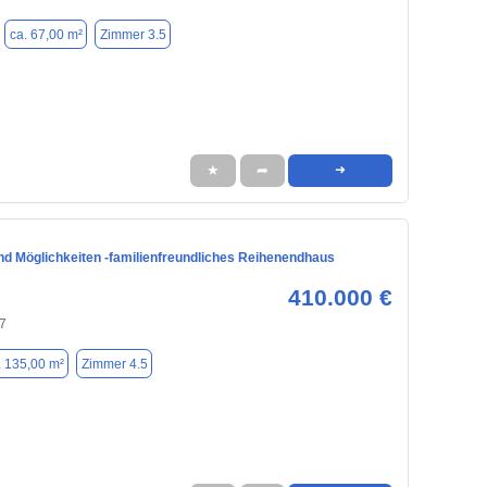
ca. 67,00 m²
Zimmer 3.5
★
➦
➜
und Möglichkeiten -familienfreundliches Reihenendhaus
410.000 €
7
. 135,00 m²
Zimmer 4.5