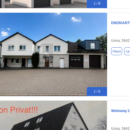
1 / 8
EINZIGAR
Unna, 5942
Haus
ca
1 / 6
Wohnung 3,
Unna, 5942