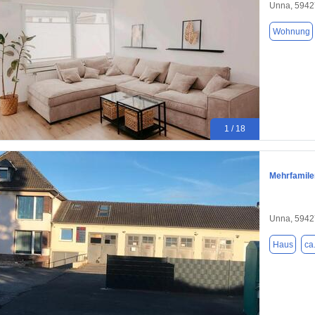
Unna, 5942
Wohnung
1 / 18
Mehrfamile
Unna, 5942
Haus
ca