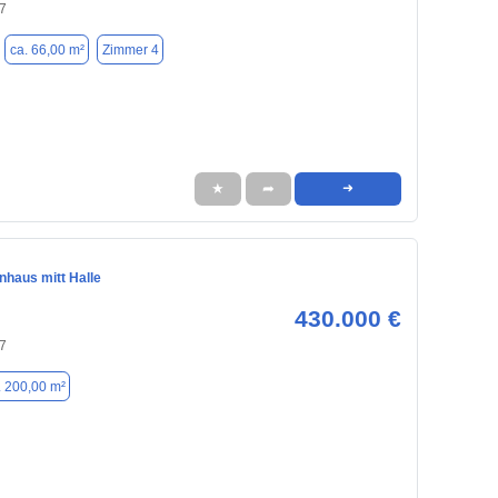
7
ca. 66,00 m²
Zimmer 4
★
➦
➜
nhaus mitt Halle
430.000 €
7
. 200,00 m²