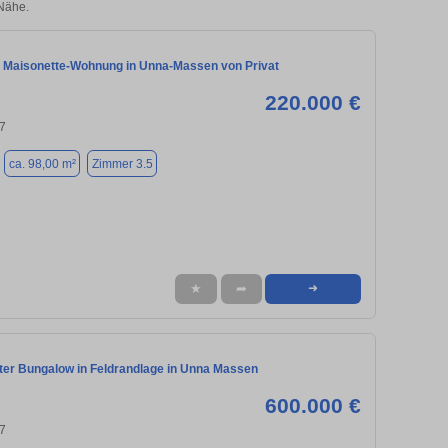
Nähe.
 Maisonette-Wohnung in Unna-Massen von Privat
220.000 €
7
ca. 98,00 m²
Zimmer 3.5
★
➦
➜
ter Bungalow in Feldrandlage in Unna Massen
600.000 €
7