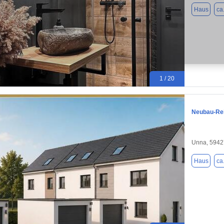
Haus
ca
1 / 20
Neubau-Rei
Unna, 5942
Haus
ca