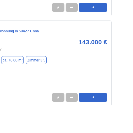
★
➦
➜
wohnung in 59427 Unna
143.000 €
7
ca. 76,00 m²
Zimmer 3.5
★
➦
➜