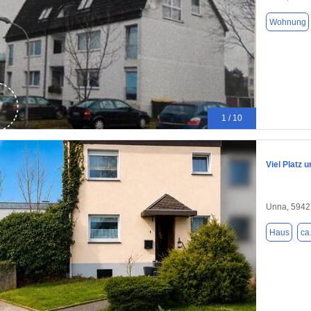
Wohnung
1 / 10
Viel Platz 
Unna, 5942
Haus
ca