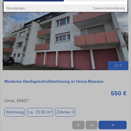
Einstellungen
Datenschutzerklärung
1 / 7
Moderne Dachgeschoßwohnung in Unna-Massen
550 €
Unna, 59427
Wohnung
ca. 73,00 m²
Zimmer 3
★
➦
➜