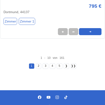
795 €
Dortmund, 44137
Zimmer
Zimmer 1
★
➦
➜
1 - 10 von 161
1
2
3
4
5
❯
❯❯