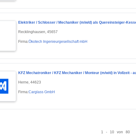
Elektriker / Schlosser / Mechaniker (m/w/d) als Quereinsteiger-Kess
Recklinghausen, 45657
Firma:
Ökotech Ingenieurgesellschaft mbH
KFZ Mechatroniker / KFZ Mechaniker / Monteur (m/w/d) in Vollzeit - 
Herne, 44623
Firma:
Carglass GmbH
1 - 10 von 80