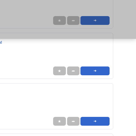
★
➦
➜
n!
★
➦
➜
★
➦
➜