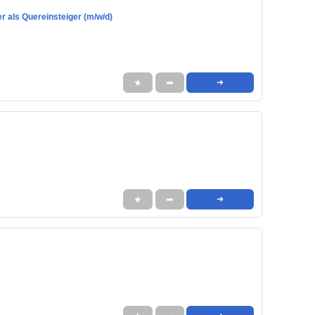
er als Quereinsteiger (m/w/d)
★
➦
➜
★
➦
➜