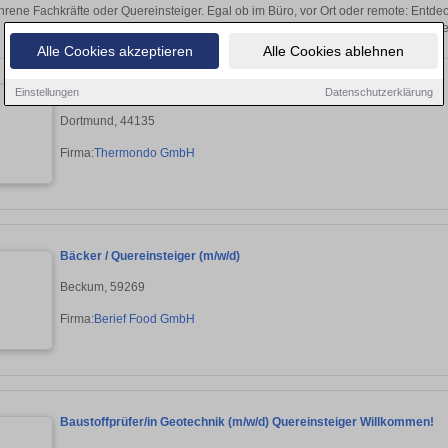
hrene Fachkräfte oder Quereinsteiger. Egal ob im Büro, vor Ort oder remote: Entd
sich direkt auf passende Quereinsteiger-St
Alle Cookies akzeptieren
Alle Cookies ablehnen
Quereinsteiger Installationsbereich (m/w/d) Wärmepumpen
Einstellungen
Datenschutzerklärung
Dortmund, 44135
Firma:
Thermondo GmbH
Bäcker / Quereinsteiger (m/w/d)
Beckum, 59269
Firma:
Berief Food GmbH
Baustoffprüfer/in Geotechnik (m/w/d) Quereinsteiger Willkommen!