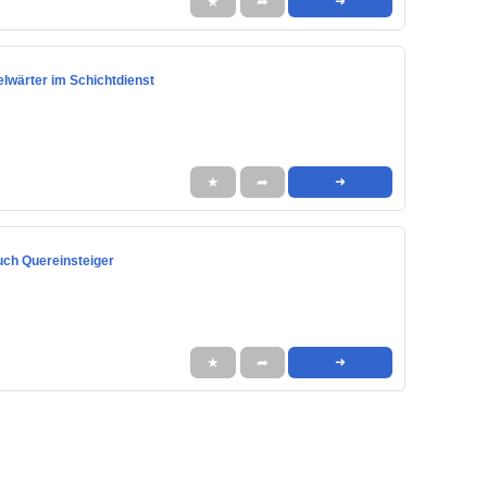
★
➦
➜
elwärter im Schichtdienst
★
➦
➜
auch Quereinsteiger
★
➦
➜