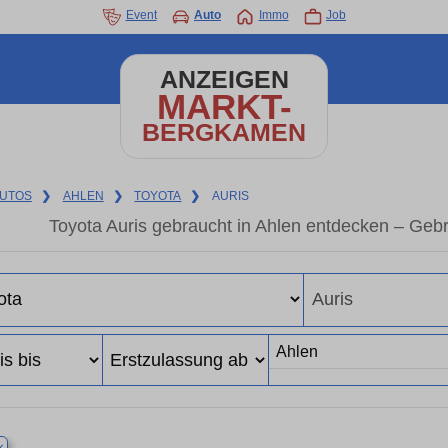
Event
Auto
Immo
Job
ANZEIGEN
MARKT-
BERGKAMEN
UTOS
❯
AHLEN
❯
TOYOTA
❯
AURIS
Toyota Auris gebraucht in Ahlen entdecken – Geb
×