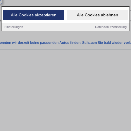
Finden Sie in Ahlen Ihren gebrauch
Alle Cookies akzeptieren
Alle Cookies ablehnen
Sie in Ahlen einen Toyota Auris Gebrauchtwagen? Entdecken Sie gebrauchte Auris
privat und vom Händler.
Einstellungen
Datenschutzerklärung
onnten wir derzeit keine passenden Autos finden. Schauen Sie bald wieder vorb