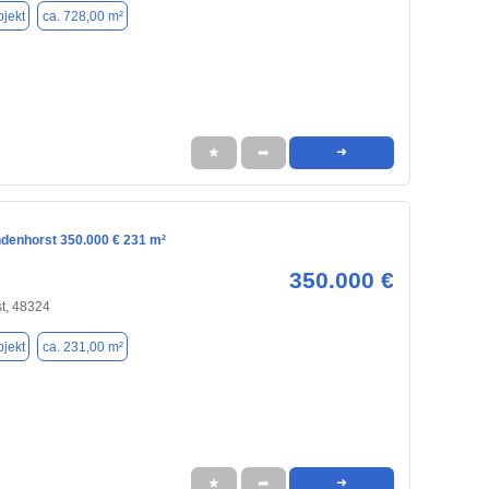
jekt
ca. 728,00 m²
★
➦
➜
ndenhorst 350.000 € 231 m²
350.000 €
t, 48324
jekt
ca. 231,00 m²
★
➦
➜