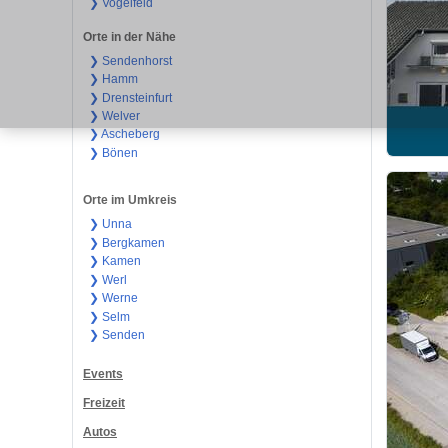
❯ Vogelfeld
Orte in der Nähe
❯ Sendenhorst
❯ Hamm
❯ Drensteinfurt
❯ Welver
❯ Ascheberg
❯ Bönen
Orte im Umkreis
❯ Unna
❯ Bergkamen
❯ Kamen
❯ Werl
❯ Werne
❯ Selm
❯ Senden
Events
Freizeit
Autos