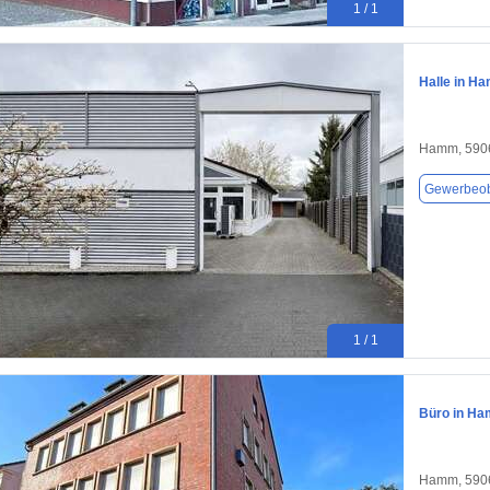
1 / 1
Halle in H
Hamm, 590
Gewerbeob
1 / 1
Büro in Ha
Hamm, 590