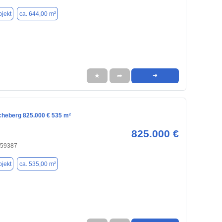
jekt
ca. 644,00 m²
★
➦
➜
scheberg 825.000 € 535 m²
825.000 €
 59387
jekt
ca. 535,00 m²