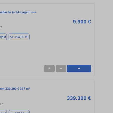
efläche in 1A-Lage!!! +++
9.900 €
27
jekt
ca. 494,00 m²
★
➦
➜
amm 339.300 € 337 m²
339.300 €
77