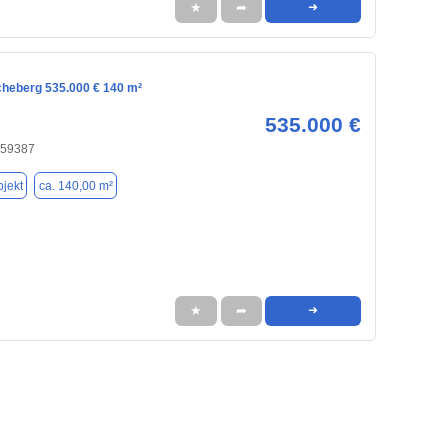
★
➦
➜
cheberg 535.000 € 140 m²
535.000 €
 59387
jekt
ca. 140,00 m²
★
➦
➜