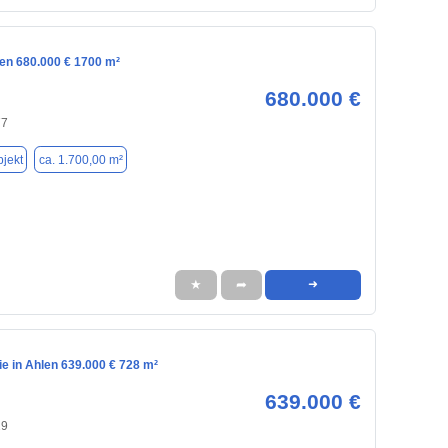
len 680.000 € 1700 m²
680.000 €
77
jekt
ca. 1.700,00 m²
★
➦
➜
e in Ahlen 639.000 € 728 m²
639.000 €
29