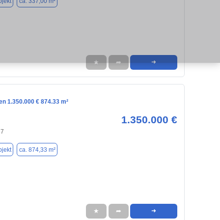
jekt
ca. 337,00 m²
★
➦
➜
en 1.350.000 € 874.33 m²
1.350.000 €
27
jekt
ca. 874,33 m²
★
➦
➜