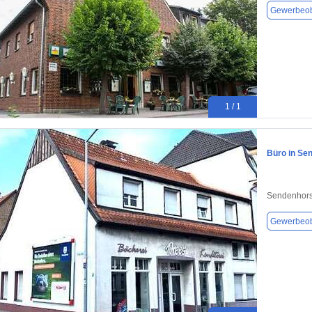
Gewerbeob
1 / 1
Büro in Se
Sendenhors
Gewerbeob