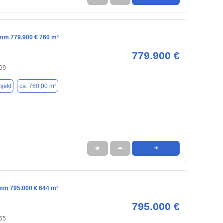
amm 779.900 € 760 m²
779.900 €
69
jekt
ca. 760,00 m²
★
➦
➜
mm 795.000 € 644 m²
795.000 €
65