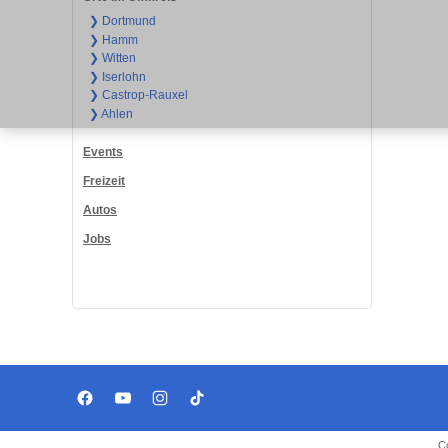
❯ Dortmund
❯ Hamm
❯ Witten
❯ Iserlohn
❯ Castrop-Rauxel
❯ Ahlen
Events
Freizeit
Autos
Jobs
C