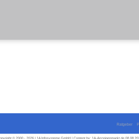
Ratgeber
P
opyright © 2000 - 2026 | 1A Infosysteme GmbH | Content by: 1A-Anzeigenmarkt.de 08.08.20