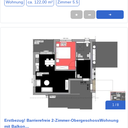
Wohnung
ca. 122,00 m²
Zimmer 5.5
★
➦
➜
1 / 8
Erstbezug! Barrierefreie 2-Zimmer-ObergeschossWohnung
mit Balkon…