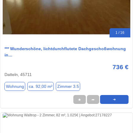
1 / 16
*** Wunderschöne, lichtdurchflutete Dachgeschoßwohnung
in…
736 €
Datteln, 45711
Wohnung
ca. 92,00 m²
Zimmer 3.5
★
➦
➜