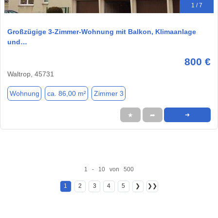
1 / 7
Großzügige 3-Zimmer-Wohnung mit Balkon, Klimaanlage
und…
800 €
Waltrop, 45731
Wohnung
ca. 86,00 m²
Zimmer 3
★
➦
➜
1 - 10 von 500
1
2
3
4
5
❯
❯❯