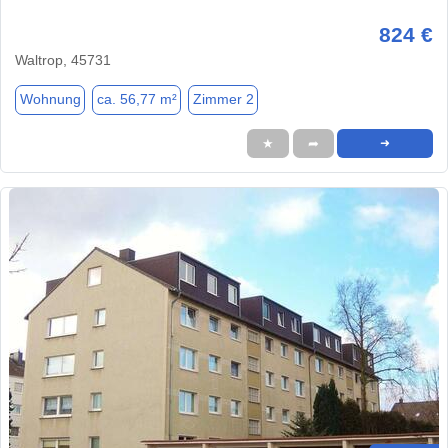
824 €
Waltrop, 45731
Wohnung
ca. 56,77 m²
Zimmer 2
★
➦
➜