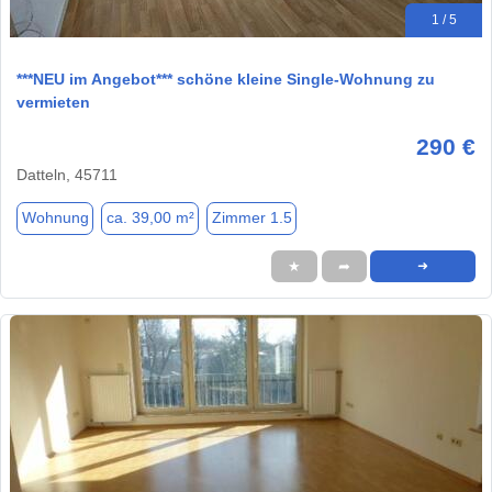
1 / 5
***NEU im Angebot*** schöne kleine Single-Wohnung zu
vermieten
290 €
Datteln, 45711
Wohnung
ca. 39,00 m²
Zimmer 1.5
★
➦
➜