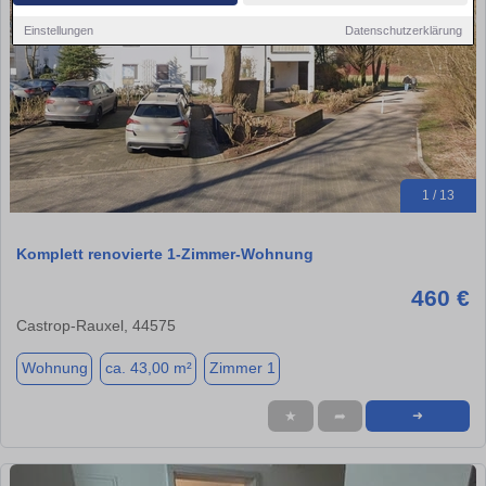
Einstellungen
Datenschutzerklärung
1 / 13
Komplett renovierte 1-Zimmer-Wohnung
460 €
Castrop-Rauxel, 44575
Wohnung
ca. 43,00 m²
Zimmer 1
★
➦
➜