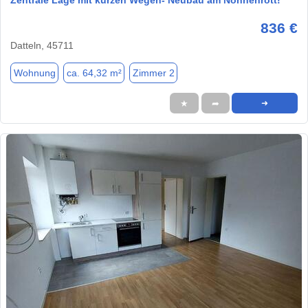
Zentrale Lage mit kurzen Wegen- Neubau am Nonnenrott!
836 €
Datteln, 45711
Wohnung
ca. 64,32 m²
Zimmer 2
★
➦
➜