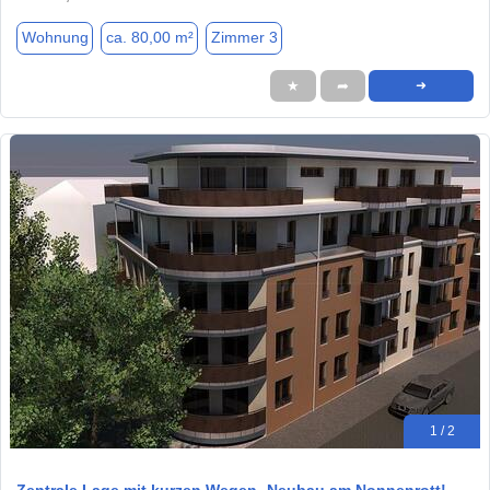
Wohnung
ca. 80,00 m²
Zimmer 3
★
➦
➜
1 / 2