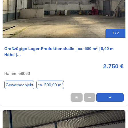
1 / 2
Großzügige Lager-Produktionshalle | ca. 500 m² | 8,40 m
Höhe |…
2.750 €
Hamm, 59063
Gewerbeobjekt
ca. 500,00 m²
★
➦
➜