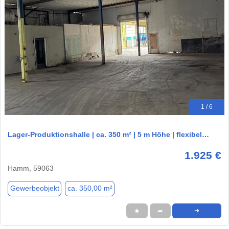
1 / 6
Lager-Produktionshalle | ca. 350 m² | 5 m Höhe | flexibel…
1.925 €
Hamm, 59063
Gewerbeobjekt
ca. 350,00 m²
★
➦
➜