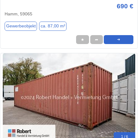
690 €
Hamm, 59065
Gewerbeobjekt
ca. 87,00 m²
★
➦
➜
1 / 6