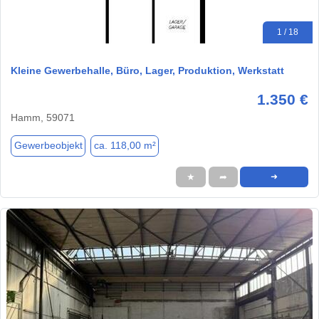
1 / 18
Kleine Gewerbehalle, Büro, Lager, Produktion, Werkstatt
1.350 €
Hamm, 59071
Gewerbeobjekt
ca. 118,00 m²
★
➦
➜