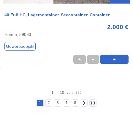
40 Fuß HC, Lagercontainer, Seecontainer, Container,…
2.000 €
Hamm, 59063
Gewerbeobjekt
★
➦
➜
1 - 10 von 226
1
2
3
4
5
❯
❯❯