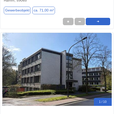
Hamm, 59065
Gewerbeobjekt
ca. 71,00 m²
★
➦
➜
1 / 10