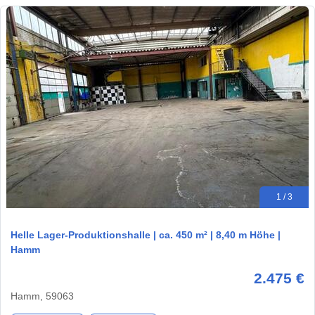
1 / 3
Helle Lager-Produktionshalle | ca. 450 m² | 8,40 m Höhe |
Hamm
2.475 €
Hamm, 59063