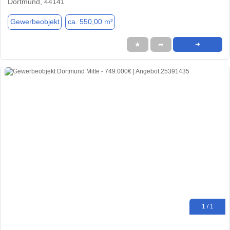
Dortmund, 44141
Gewerbeobjekt
ca. 550,00 m²
★
➦
➜
1 / 1