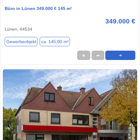
Büro in Lünen 349.000 € 145 m²
349.000 €
Lünen, 44534
Gewerbeobjekt
ca. 145,00 m²
★
➦
➜