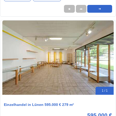
★
➦
➜
1 / 1
Einzelhandel in Lünen 595.000 € 279 m²
595.000 €