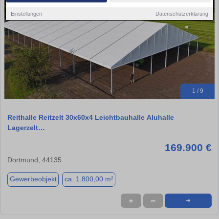
Einstellungen
Datenschutzerklärung
1 / 9
Reithalle Reitzelt 30x60x4 Leichtbauhalle Aluhalle
Lagerzelt…
169.900 €
Dortmund, 44135
Gewerbeobjekt
ca. 1.800,00 m²
★
➦
➜