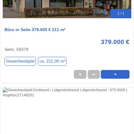
1 / 1
Büro in Selm 379.000 € 211 m²
379.000 €
Selm, 59379
Gewerbeobjekt
ca. 211,00 m²
★
➦
➜