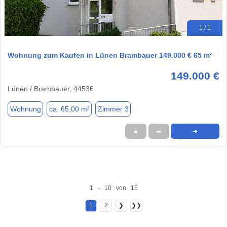
1 / 1
Wohnung zum Kaufen in Lünen Brambauer 149.000 € 65 m²
149.000 €
Lünen / Brambauer, 44536
Wohnung
ca. 65,00 m²
Zimmer 3
★
➦
➜
1 - 10 von 15
1
2
❯
❯❯