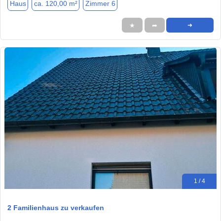
Haus
ca. 120,00 m²
Zimmer 6
★
➦
➜
1 / 4
2 Familienhaus zu verkaufen