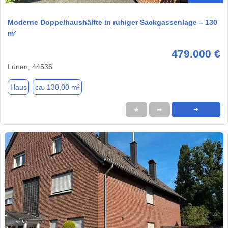
Moderne Doppelhaushälfte in ruhiger Sackgassenlage – 130
m²
479.000 €
Lünen, 44536
Haus
ca. 130,00 m²
★
➦
➜