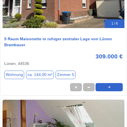
1 / 6
5 Raum Maisonette in ruhiger zentraler Lage von Lünen
Brambauer
309.000 €
Lünen, 44536
Wohnung
ca. 144,00 m²
Zimmer 5
★
➦
➜