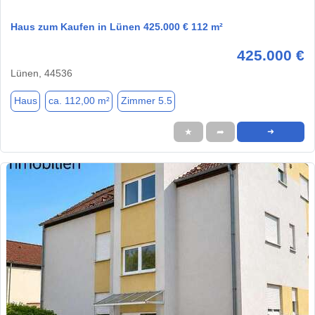
Haus zum Kaufen in Lünen 425.000 € 112 m²
425.000 €
Lünen, 44536
Haus
ca. 112,00 m²
Zimmer 5.5
★
➦
➜