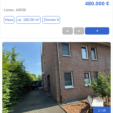
480.000 €
Lünen, 44536
Haus
ca. 180,00 m²
Zimmer 6
★
➦
➜
1 / 18