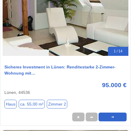
1 / 14
Sicheres Investment in Lünen: Renditestarke 2-Zimmer-
Wohnung mit…
95.000 €
Lünen, 44536
Haus
ca. 55,00 m²
Zimmer 2
★
➦
➜