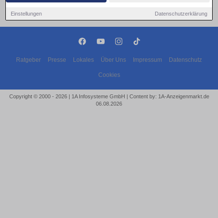
Einstellungen
Datenschutzerklärung
Ratgeber
Presse
Lokales
Über Uns
Impressum
Datenschutz
Cookies
Copyright © 2000 - 2026 | 1A Infosysteme GmbH | Content by: 1A-Anzeigenmarkt.de
06.08.2026