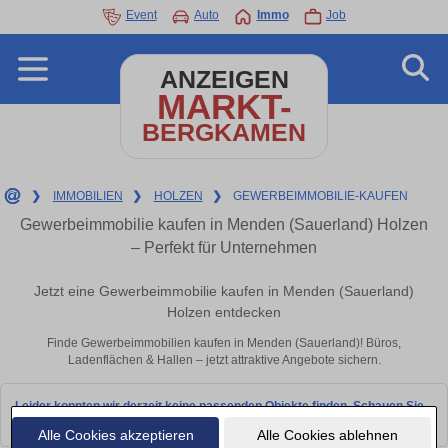
Event
Auto
Immo
Job
ANZEIGEN
MARKT-
BERGKAMEN
❯
IMMOBILIEN
❯
HOLZEN
❯
GEWERBEIMMOBILIE-KAUFEN
Gewerbeimmobilie kaufen in Menden (Sauerland) Holzen
– Perfekt für Unternehmen
Jetzt eine Gewerbeimmobilie kaufen in Menden (Sauerland)
Holzen entdecken
Finde Gewerbeimmobilien kaufen in Menden (Sauerland)! Büros,
Ladenflächen & Hallen – jetzt attraktive Angebote sichern.
Leider konnten wir derzeit keine passenden Objekte finden. Schauen Sie
bald wieder vorbei!
Alle Cookies akzeptieren
Alle Cookies ablehnen