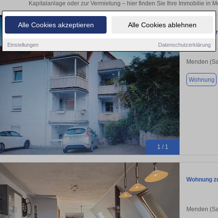
Kapitalanlage oder zur Vermietung – hier finden Sie Ihre Immobilie in
Alle Cookies akzeptieren
Alle Cookies ablehnen
68qm Wohnu
Einstellungen
Datenschutzerklärung
Menden (Sa
Wohnung
1 / 1
Wohnung zu
Menden (Sa