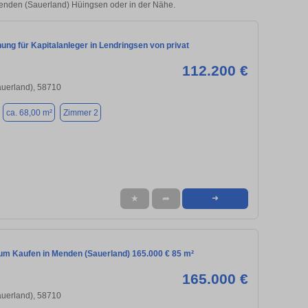
 Menden (Sauerland) Hüingsen oder in der Nähe.
ng für Kapitalanleger in Lendringsen von privat
112.200 €
uerland), 58710
ca. 68,00 m²
Zimmer 2
★
➦
➜
m Kaufen in Menden (Sauerland) 165.000 € 85 m²
165.000 €
uerland), 58710