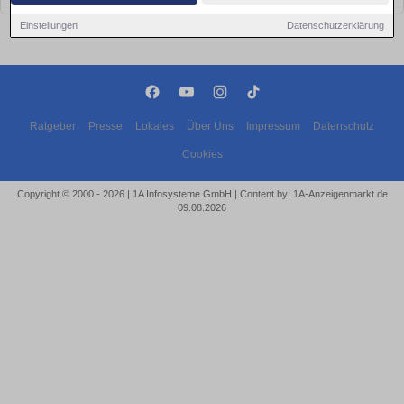
Einstellungen
Datenschutzerklärung
Ratgeber
Presse
Lokales
Über Uns
Impressum
Datenschutz
Cookies
Copyright © 2000 - 2026 | 1A Infosysteme GmbH | Content by: 1A-Anzeigenmarkt.de
09.08.2026