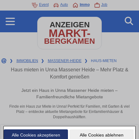
Event
Auto
Immo
Job
ANZEIGEN
MARKT-
BERGKAMEN
❯
IMMOBILIEN
❯
MASSENER-HEIDE
❯
HAUS-MIETEN
Haus mieten in Unna Massener Heide – Mehr Platz &
Komfort genießen
Jetzt ein Haus in Unna Massener Heide mieten –
Familienfreundliche Mietangebote
Finde ein Haus zur Miete in Unna! Perfekt für Familien, mit Garten & viel
Platz – entdecke aktuelle Mietangebote für Einfamilienhäuser &
Doppelhaushälften.
Leider konnten wir derzeit keine passenden Objekte finden. Schauen Sie
Alle Cookies akzeptieren
Alle Cookies ablehnen
bald wieder vorbei!