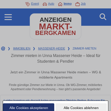
Event
Auto
Immo
Job
ANZEIGEN
MARKT-
BERGKAMEN
❯
IMMOBILIEN
❯
MASSENER-HEIDE
❯
ZIMMER-MIETEN
Zimmer mieten in Unna Massener Heide – Ideal für
Studenten & Pendler
Jetzt ein Zimmer in Unna Massener Heide mieten – WG &
möblierte Apartments
Finde günstige Zimmer zur Miete in Unna. Ob WG-Zimmer, möbliertes
Apartment oder Pendlerwohnung – hier gibt’s passende Angebote!
Leider konnten wir derzeit keine passenden Objekte finden. Schauen Sie
bald wieder vorbei!
Alle Cookies akzeptieren
Alle Cookies ablehnen