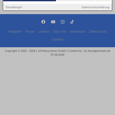
Einstellungen
Datenschutzerklärung
Ratgeber
Presse
Lokales
Über Uns
Impressum
Datenschutz
Cookies
Copyright © 2000 - 2026 | 1A Infosysteme GmbH | Content by: 1A-Anzeigenmarkt.de
07.08.2026