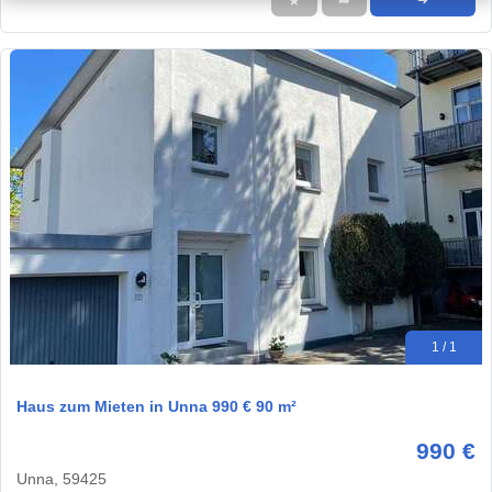
★
➦
➜
1 / 1
Haus zum Mieten in Unna 990 € 90 m²
990 €
Unna, 59425