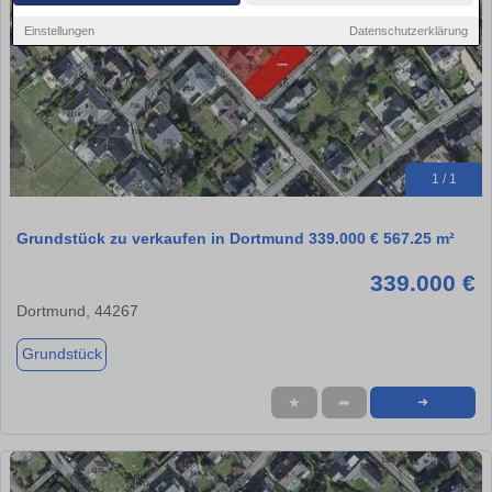
Einstellungen
Datenschutzerklärung
1 / 1
Grundstück zu verkaufen in Dortmund 339.000 € 567.25 m²
339.000 €
Dortmund, 44267
Grundstück
★
➦
➜