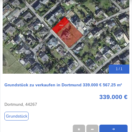
1 / 1
Grundstück zu verkaufen in Dortmund 339.000 € 567.25 m²
339.000 €
Dortmund, 44267
Grundstück
★
➦
➜