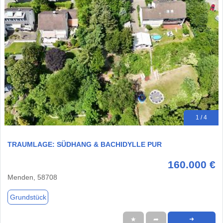
1 / 4
TRAUMLAGE: SÜDHANG & BACHIDYLLE PUR
160.000 €
Menden, 58708
Grundstück
★
➦
➜