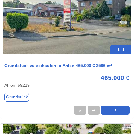
1 / 1
Grundstück zu verkaufen in Ahlen 465.000 € 2586 m²
465.000 €
Ahlen, 59229
Grundstück
★
➦
➜