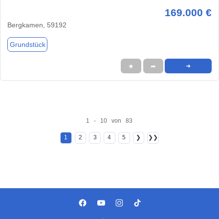
169.000 €
Bergkamen, 59192
Grundstück
★
➦
➜
1 - 10 von 83
1
2
3
4
5
❯
❯❯