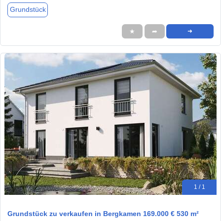
Grundstück
★
➦
➜
1 / 1
Grundstück zu verkaufen in Bergkamen 169.000 € 530 m²