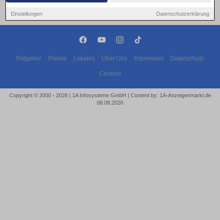
Einstellungen
Datenschutzerklärung
Ratgeber
Presse
Lokales
Über Uns
Impressum
Datenschutz
Cookies
Copyright © 2000 - 2026 | 1A Infosysteme GmbH | Content by: 1A-Anzeigenmarkt.de
08.08.2026