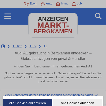
Event
Auto
Immo
Job
ANZEIGEN
MARKT-
BERGKAMEN
❯
AUTOS
❯
AUDI
❯
A1
Audi A1 gebraucht in Bergkamen entdecken –
Gebrauchtwagen von privat & Händler
Finden Sie in Bergkamen Ihren gebrauchten Audi A1
Suchen Sie in Bergkamen einen Audi A1 Gebrauchtwagen? Entdecken Sie
gebrauchte A1 von A1 in verschiedenen Ausführungen und Preisklassen von
privat und vom Händler.
Leider konnten wir derzeit keine passenden Autos finden. Schauen Sie
bald wieder vorbei!
Alle Cookies akzeptieren
Alle Cookies ablehnen