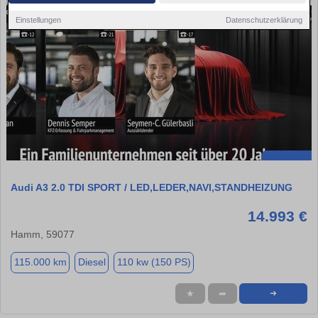
Einstellungen
Datenschutzerklärung
Audi A3 2.0 TDI SPORT / LED,LEDER,NAVI,STANDHEIZUNG
14.993 €
Hamm, 59077
115.000 km
Diesel
110 kw (150 PS)
★
➦
➜