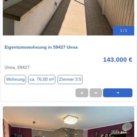
1 / 1
Eigentumswohnung in 59427 Unna
143.000 €
Unna, 59427
Wohnung
ca. 76,00 m²
Zimmer 3.5
★
➦
➜