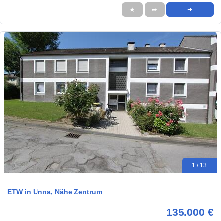
★
➦
➜
1 / 13
ETW in Unna, Nähe Zentrum
135.000 €