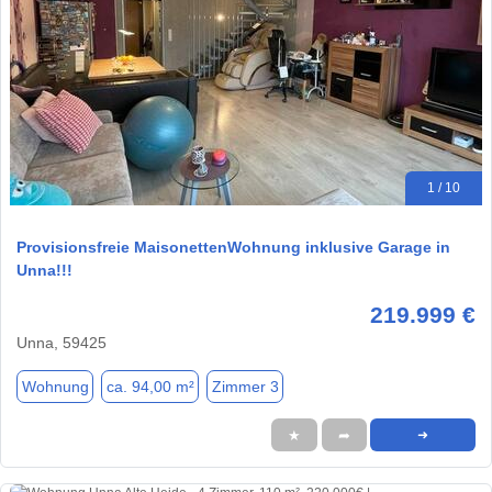
1 / 10
Provisionsfreie MaisonettenWohnung inklusive Garage in
Unna!!!
219.999 €
Unna, 59425
Wohnung
ca. 94,00 m²
Zimmer 3
★
➦
➜