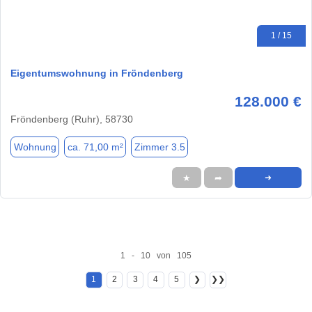
1 / 15
Eigentumswohnung in Fröndenberg
128.000 €
Fröndenberg (Ruhr), 58730
Wohnung
ca. 71,00 m²
Zimmer 3.5
★
➦
➜
1 - 10 von 105
1
2
3
4
5
❯
❯❯