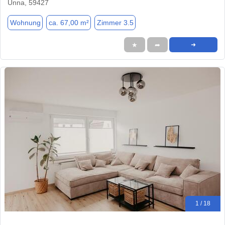
Unna, 59427
Wohnung
ca. 67,00 m²
Zimmer 3.5
★
➦
➜
1 / 18