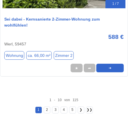
1 / 7
Sei dabei - Kernsanierte 2-Zimmer-Wohnung zum
wohlfühlen!
588 €
Werl, 59457
Wohnung
ca. 66,00 m²
Zimmer 2
★
➦
➜
1 - 10 von 115
1
2
3
4
5
❯
❯❯