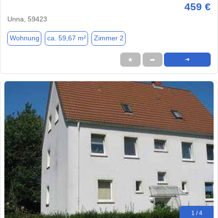
459 €
Unna, 59423
Wohnung
ca. 59,67 m²
Zimmer 2
★
➦
➜
1 / 4