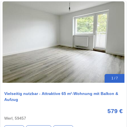
1 / 7
Vielseitig nutzbar - Attraktive 65 m²-Wohnung mit Balkon &
Aufzug
579 €
Werl, 59457