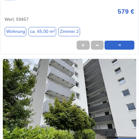
579 €
Werl, 59457
Wohnung
ca. 65,00 m²
Zimmer 2
★
➦
➜