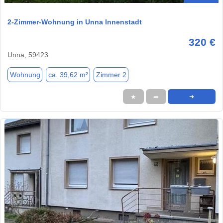
2-Zimmer-Wohnung in Unna Innenstadt
320 €
Unna, 59423
Wohnung
ca. 39,62 m²
Zimmer 2
★
➦
➜