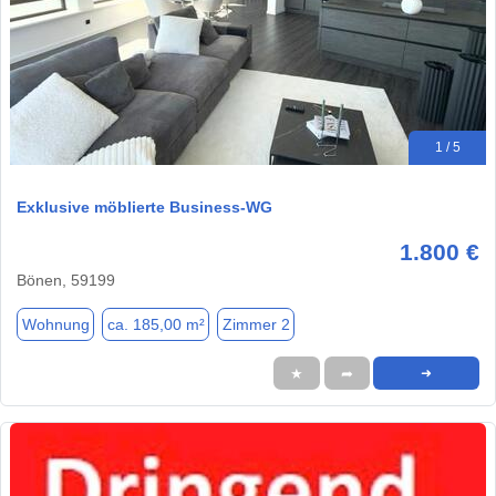
1 / 5
Exklusive möblierte Business-WG
1.800 €
Bönen, 59199
Wohnung
ca. 185,00 m²
Zimmer 2
★
➦
➜