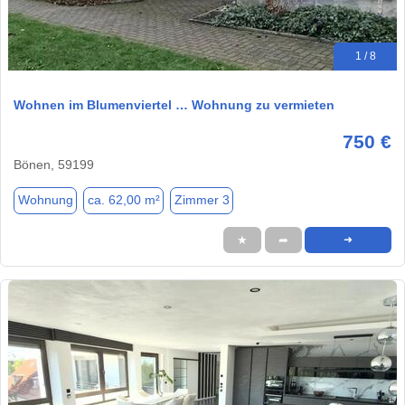
1 / 8
Wohnen im Blumenviertel … Wohnung zu vermieten
750 €
Bönen, 59199
Wohnung
ca. 62,00 m²
Zimmer 3
★
➦
➜