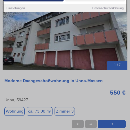
Einstellungen
Datenschutzerklärung
1 / 7
Moderne Dachgeschoßwohnung in Unna-Massen
550 €
Unna, 59427
Wohnung
ca. 73,00 m²
Zimmer 3
★
➦
➜